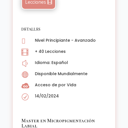
Lecciones
Micropigmentación
Labial
Online
cantidad
DETALLES

Nivel Principiante - Avanzado

+ 40 Lecciones
y
Idioma: Español

Disponible Mundialmente
Acceso de por Vida

R
14/02/2024
Master en Micropigmentación
Labial