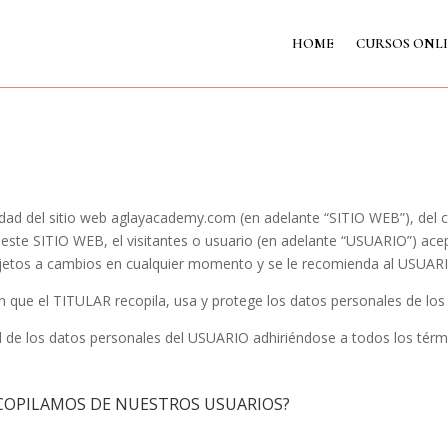
HOME
CURSOS ONL
acidad del sitio web aglayacademy.com (en adelante “SITIO WEB”), de
r este SITIO WEB, el visitantes o usuario (en adelante “USUARIO”) acep
sujetos a cambios en cualquier momento y se le recomienda al USUARI
n que el TITULAR recopila, usa y protege los datos personales de los 
e los datos personales del USUARIO adhiriéndose a todos los término
ECOPILAMOS DE NUESTROS USUARIOS?