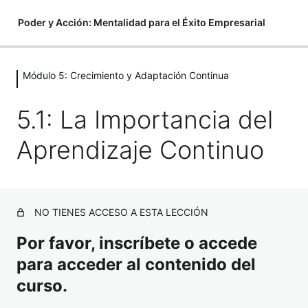
Poder y Acción: Mentalidad para el Éxito Empresarial
Módulo 5: Crecimiento y Adaptación Continua
Módulo 1: Fundamentos de la
Mentalidad Emprendedora
5.1: La Importancia del
5 lecciones
Módulo 2: El Poder de la Disciplina
Aprendizaje Continuo
3 lecciones
Módulo 3: Superando el Miedo y la
Procrastinación
NO TIENES ACCESO A ESTA LECCIÓN
3 lecciones
Por favor, inscríbete o accede
Módulo 4: Resiliencia y Persistencia
en el Emprendimiento
para acceder al contenido del
curso.
3 lecciones
Módulo 5: Crecimiento y Adaptación