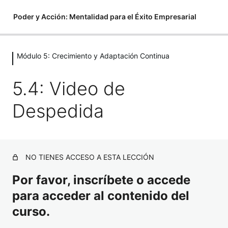
Poder y Acción: Mentalidad para el Éxito Empresarial
Módulo 5: Crecimiento y Adaptación Continua
Módulo 1: Fundamentos de la
Mentalidad Emprendedora
5.4: Video de
5 lecciones
Módulo 2: El Poder de la Disciplina
Despedida
3 lecciones
Módulo 3: Superando el Miedo y la
Procrastinación
NO TIENES ACCESO A ESTA LECCIÓN
3 lecciones
Por favor, inscríbete o accede
Módulo 4: Resiliencia y Persistencia
en el Emprendimiento
para acceder al contenido del
curso.
3 lecciones
Módulo 5: Crecimiento y Adaptación