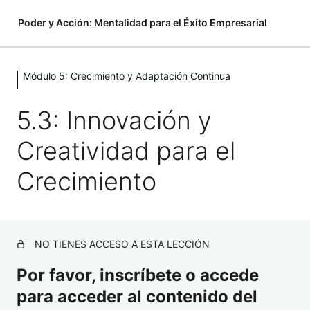
Poder y Acción: Mentalidad para el Éxito Empresarial
Módulo 5: Crecimiento y Adaptación Continua
Módulo 1: Fundamentos de la
Mentalidad Emprendedora
5.3: Innovación y
5 lecciones
Módulo 2: El Poder de la Disciplina
Creatividad para el
3 lecciones
Crecimiento
Módulo 3: Superando el Miedo y la
Procrastinación
3 lecciones
Módulo 4: Resiliencia y Persistencia
NO TIENES ACCESO A ESTA LECCIÓN
en el Emprendimiento
Por favor, inscríbete o accede
3 lecciones
para acceder al contenido del
Módulo 5: Crecimiento y Adaptación