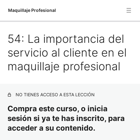
Maquillaje Profesional
54: La importancia del
1:Historia del Maquillaje
2: El maquillaje en la antigua Grecia y Roma
servicio al cliente en el
3: Visagismo
maquillaje profesional
4: Tipos de rostro
5: Rasgos jóvenes y maduros
NO TIENES ACCESO A ESTA LECCIÓN
6: Belleza facial en hombres y mujeres
Compra este curso, o inicia
7: Visagismo y teoría del contorno
sesión si ya te has inscrito, para
8: Productos utilizados para hacer contouring
acceder a su contenido.
9: Orden de los productos para realizar la técnica de