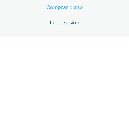
contouring
Comprar curso
10: Tonos de contorno
Inicia sesión
11: Herramientas a utilizar
12: Proporciones
13: Contorno de la nariz
Anterior
Siguiente
14: Contorno en labios
15: Teoría del color
16: Componentes del color
17: Armonías del color
18: Colores cálidos y fríos
19: El sistema Munsell