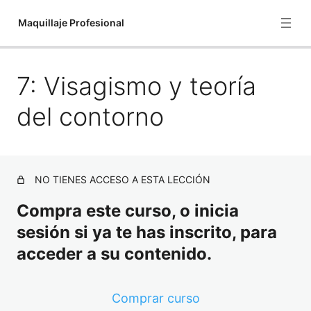
Maquillaje Profesional
7: Visagismo y teoría
1:Historia del Maquillaje
2: El maquillaje en la antigua Grecia y Roma
del contorno
3: Visagismo
4: Tipos de rostro
NO TIENES ACCESO A ESTA LECCIÓN
5: Rasgos jóvenes y maduros
Compra este curso, o inicia
6: Belleza facial en hombres y mujeres
sesión si ya te has inscrito, para
7: Visagismo y teoría del contorno
acceder a su contenido.
8: Productos utilizados para hacer contouring
Comprar curso
9: Orden de los productos para realizar la técnica de