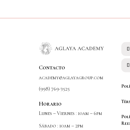
Contacto
academy@aglayagroup.com
Pol
(998) 769-3525
Tér
Horario
Lunes – Viernes : 10am – 6pm
Pol
Ree
Sábado : 10am – 2pm