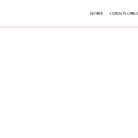
HOME
CURSOS ONL
a Vega
mentarios
ario aún no ha creado entradas.