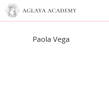
Paola Vega
Paol
Información
Entradas
Co
Este usu